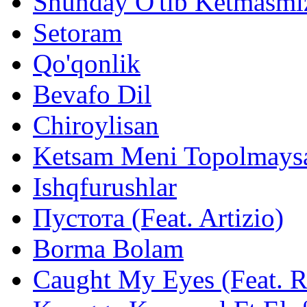
Shunday O'tib Ketmasmi
Setoram
Qo'qonlik
Bevafo Dil
Chiroylisan
Ketsam Meni Topolmays
Ishqfurushlar
Пустота (Feat. Artizio)
Borma Bolam
Caught My Eyes (Feat. 