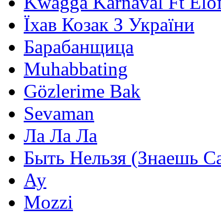
Kwagga Karnaval Ft Elof
Їхав Козак З України
Барабанщица
Muhabbating
Gözlerime Bak
Sevaman
Ла Ла Ла
Быть Нельзя (Знаешь С
Ау
Mozzi